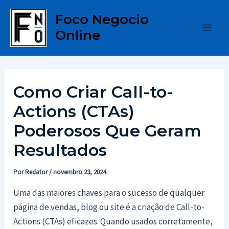
Ir
Foco Negocio
para
Online
o
Main
conteúdo
Men
Como Criar Call-to-
Actions (CTAs)
Poderosos Que Geram
Resultados
Por
Redator
/
novembro 23, 2024
Uma das maiores chaves para o sucesso de qualquer
página de vendas, blog ou site é a criação de Call-to-
Actions (CTAs) eficazes. Quando usados corretamente,