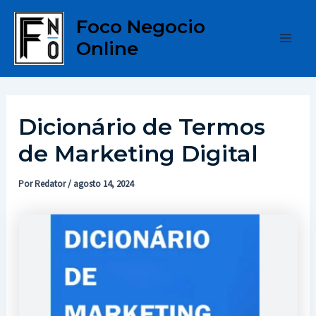
Ir
Foco Negocio
para
Online
o
Main
conteúdo
Men
Dicionário de Termos
de Marketing Digital
Por
Redator
/
agosto 14, 2024